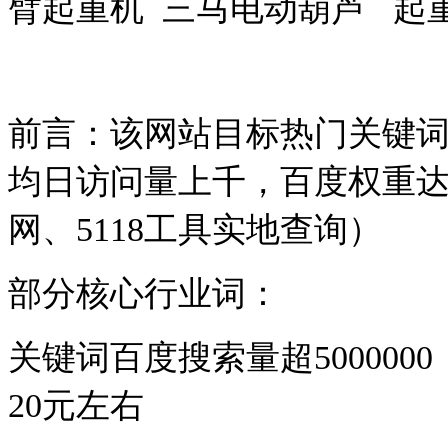
臂起重机 三马电动葫芦 起
前言：该网站目标热门关键
均日访问量上千，百度权重达
网、
5118
工具实地查询）
部分核心行业词：
关键词百度搜索量超
5000000
20
元左右