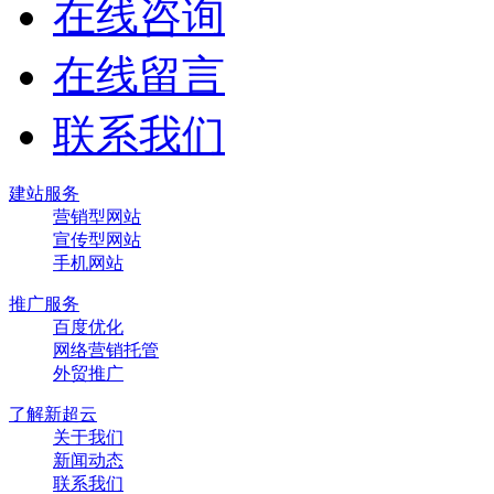
在线咨询
在线留言
联系我们
建站服务
营销型网站
宣传型网站
手机网站
推广服务
百度优化
网络营销托管
外贸推广
了解新超云
关于我们
新闻动态
联系我们