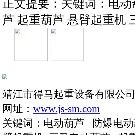
正文提要：关键词：电动
芦 起重葫芦 悬臂起重机
靖江市得马起重设备有限公
网址：
www.js-sm.com
关键词：电动葫芦 防爆电动