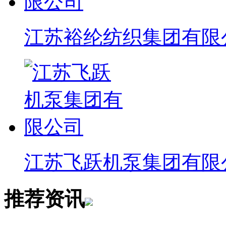
江苏裕纶纺织集团有限
江苏飞跃机泵集团有限
推荐
资讯