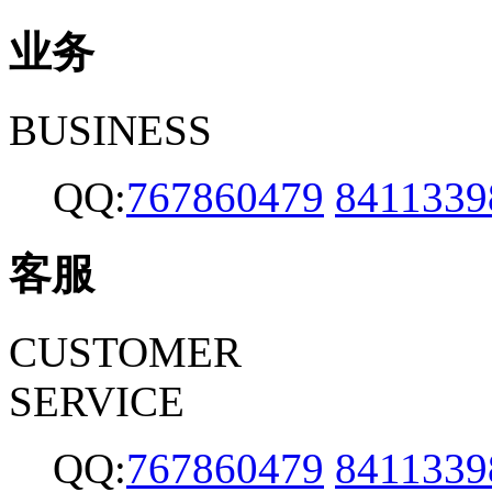
业务
BUSINESS
QQ:
767860479
8411339
客服
CUSTOMER
SERVICE
QQ:
767860479
8411339