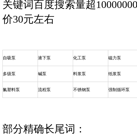
关键词百度搜索量超
1000000
价
30
元左右
自吸泵
液下泵
化工泵
磁力泵
多级泵
碱泵
料浆泵
纸浆泵
氟塑料泵
流程泵
不锈钢泵
强制循环泵
部分精确长尾词：