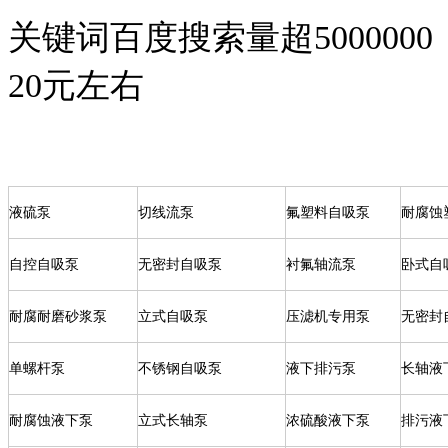
关键词百度搜索量超
5000000
20
元左右
液硫泵
切线流泵
氟塑料自吸泵
耐腐蚀
自控自吸泵
无密封自吸泵
衬氟轴流泵
卧式自
耐腐耐磨砂浆泵
立式自吸泵
压滤机专用泵
无密封
单螺杆泵
不锈钢自吸泵
液下排污泵
长轴液
耐腐蚀液下泵
立式长轴泵
浓硫酸液下泵
排污液